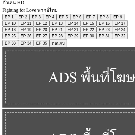
ตัวเล่น HD
Fighting for Love พากย์ไทย
EP 1
EP 2
EP 3
EP 4
EP 5
EP 6
EP 7
EP 8
EP 9
EP 10
EP 11
EP 12
EP 13
EP 14
EP 15
EP 16
EP 17
EP 18
EP 19
EP 20
EP 21
EP 21
EP 22
EP 23
EP 24
EP 25
EP 26
EP 27
EP 28
EP 29
EP 30
EP 31
EP 32
EP 33
EP 34
EP 35
ตอนจบ