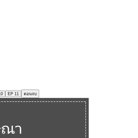
10
EP 11
ตอนจบ