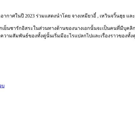
้ออกอากาศในปี 2023 ร่วมแสดงนำโดย จางเหมียวอี๋ , เหวินจวิ้นฮุย 
ลิกเย็นชารักอิสระในส่วนทางด้านของนางเอกนั้นจะเป็นคนที่มีบุคลิกที
วามสัมพันธ์ของทั้งคู่นั้นเริ่มมีอะไรแปลกไปและเรื่องราวของทั้งคู่
 จบ