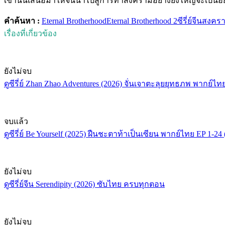
เขานั้นเสนอมาให้จนนำไปสู่การทำสงครามอย่างยิ่งใหญ่จะเป็นอย่าง
คำค้นหา :
Eternal Brotherhood
Eternal Brotherhood 2
ซีรี่ย์จีน
สงครา
เรื่องที่เกี่ยวข้อง
ยังไม่จบ
ดูซีรี่ย์ Zhan Zhao Adventures (2026) จั่นเจาตะลุยยุทธภพ พากย์ไท
จบแล้ว
ดูซีรี่ย์ Be Yourself (2025) ฝืนชะตาท้าเป็นเซียน พากย์ไทย EP 1-24
ยังไม่จบ
ดูซีรี่ย์จีน Serendipity (2026) ซับไทย ครบทุกตอน
ยังไม่จบ