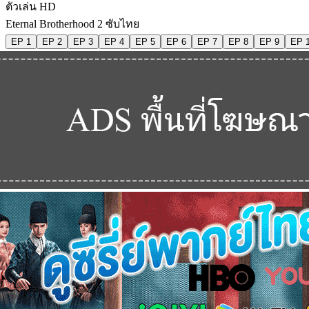
ตัวเล่น HD
Eternal Brotherhood 2 ซับไทย
EP 1
EP 2
EP 3
EP 4
EP 5
EP 6
EP 7
EP 8
EP 9
EP 