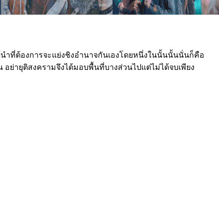
ี่ผู้นำที่ต้องการจะแย่งชิงอำนาจกันเองโดยหนึ่งในนั้นนั้นนั่นก็คือ
วน อย่ายุติสงครามจึงได้มอบพื้นที่บางส่วนไปแต่ไม่ได้จบเพียง