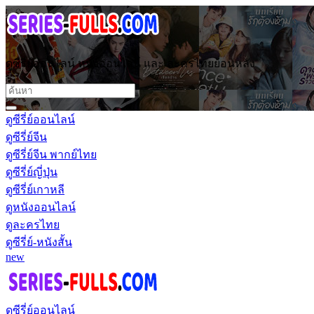
ดูซีรี่ย์ออนไลน์ หนังออนไลน์ และ ละครไทยย้อนหลัง
ดูซีรี่ย์ออนไลน์
ดูซีรี่ย์จีน
ดูซีรี่ย์จีน พากย์ไทย
ดูซีรี่ย์ญี่ปุ่น
ดูซีรี่ย์เกาหลี
ดูหนังออนไลน์
ดูละครไทย
ดูซีรี่ย์-หนังสั้น
new
ดูซีรี่ย์ออนไลน์