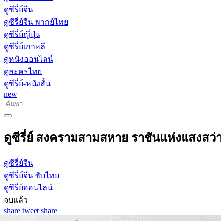
ดูซีรี่ย์จีน
ดูซีรี่ย์จีน พากย์ไทย
ดูซีรี่ย์ญี่ปุ่น
ดูซีรี่ย์เกาหลี
ดูหนังออนไลน์
ดูละครไทย
ดูซีรี่ย์-หนังสั้น
new
ดูซีรี่ย์ สงครามสามสหาย ราชันแห่งแสงสว
ดูซีรี่ย์จีน
ดูซีรี่ย์จีน ซับไทย
ดูซีรี่ย์ออนไลน์
จบแล้ว
share
tweet
share