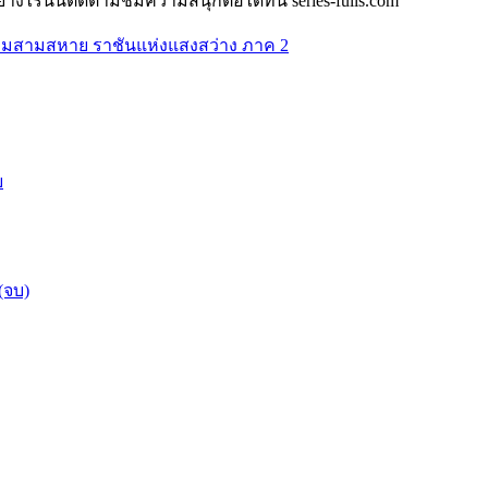
ไรนั้นติดตามชมความสนุกต่อได้ที่นี่ series-fulls.com
มสามสหาย ราชันแห่งแสงสว่าง ภาค 2
ย
 (จบ)