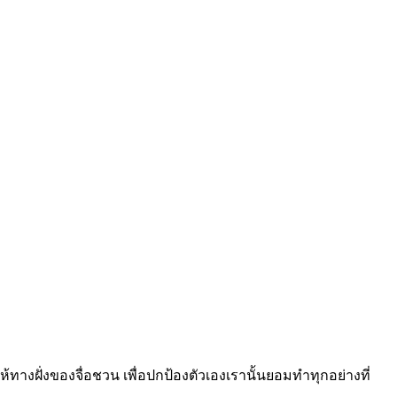
ทางฝั่งของจื่อชวน เพื่อปกป้องตัวเองเรานั้นยอมทำทุกอย่างที่