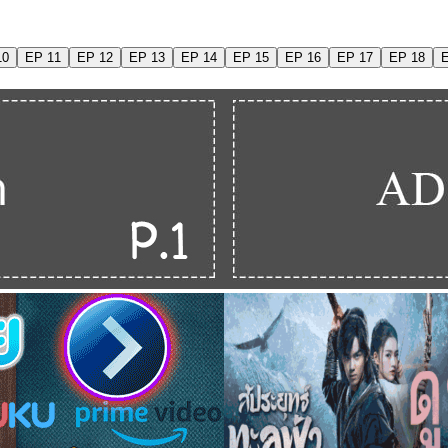
10
EP 11
EP 12
EP 13
EP 14
EP 15
EP 16
EP 17
EP 18