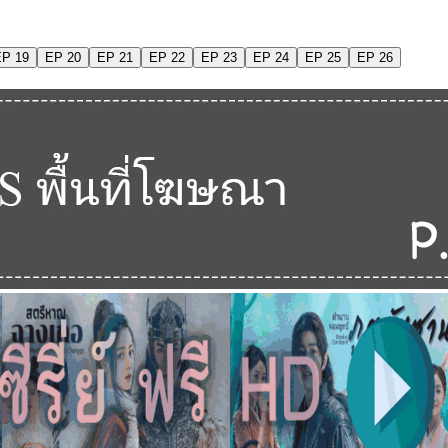
EP 19
EP 20
EP 21
EP 22
EP 23
EP 24
EP 25
EP 26