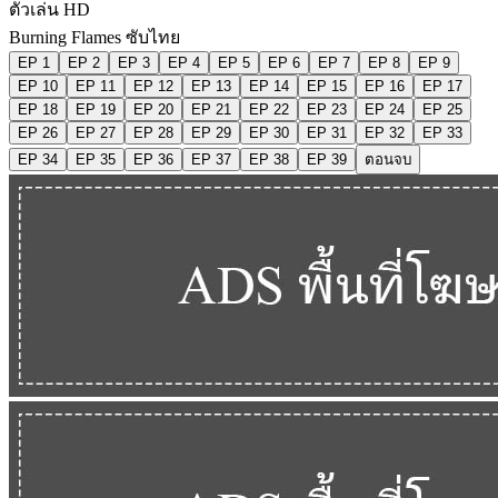
ตัวเล่น HD
Burning Flames ซับไทย
EP 1
EP 2
EP 3
EP 4
EP 5
EP 6
EP 7
EP 8
EP 9
EP 10
EP 11
EP 12
EP 13
EP 14
EP 15
EP 16
EP 17
EP 18
EP 19
EP 20
EP 21
EP 22
EP 23
EP 24
EP 25
EP 26
EP 27
EP 28
EP 29
EP 30
EP 31
EP 32
EP 33
EP 34
EP 35
EP 36
EP 37
EP 38
EP 39
ตอนจบ