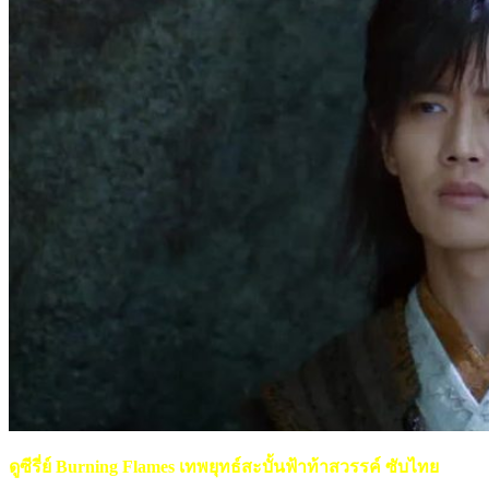
ดูซีรี่ย์ Burning Flames เทพยุทธ์สะบั้นฟ้าท้าสวรรค์ ซับไทย