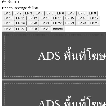
ตัวเล่น HD
Bride’s Revenge ซับไทย
EP 1
EP 2
EP 3
EP 4
EP 5
EP 6
EP 7
EP 8
EP 9
EP 10
EP 11
EP 12
EP 13
EP 14
EP 15
EP 16
EP 17
EP 18
EP 19
EP 20
EP 21
EP 22
EP 23
EP 24
EP 25
EP 26
EP 27
EP 28
EP 29
ตอนจบ