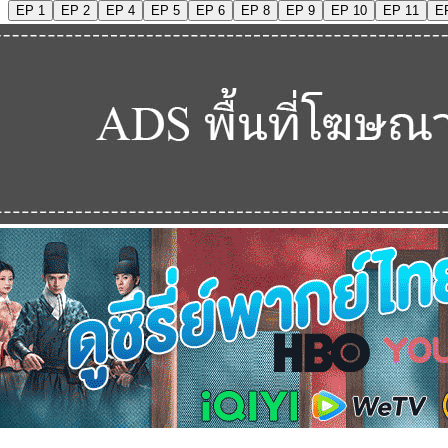
EP 1
EP 2
EP 4
EP 5
EP 6
EP 8
EP 9
EP 10
EP 11
E