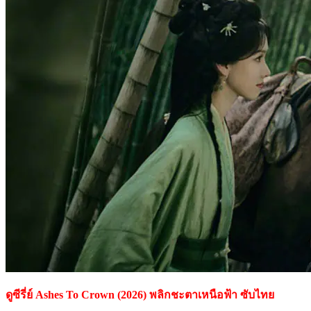
ดูซีรี่ย์ Ashes To Crown (2026) พลิกชะตาเหนือฟ้า ซับไทย