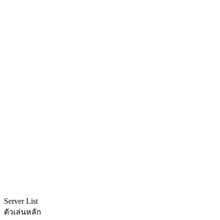
Server List
ตัวเล่นหลัก