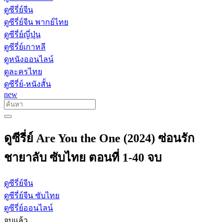
ดูซีรี่ย์จีน
ดูซีรี่ย์จีน พากย์ไทย
ดูซีรี่ย์ญี่ปุ่น
ดูซีรี่ย์เกาหลี
ดูหนังออนไลน์
ดูละครไทย
ดูซีรี่ย์-หนังสั้น
new
ดูซีรี่ย์ Are You the One (2024) ซ่อนรัก
ชายาลับ ซับไทย ตอนที่ 1-40 จบ
ดูซีรี่ย์จีน
ดูซีรี่ย์จีน ซับไทย
ดูซีรี่ย์ออนไลน์
จบแล้ว