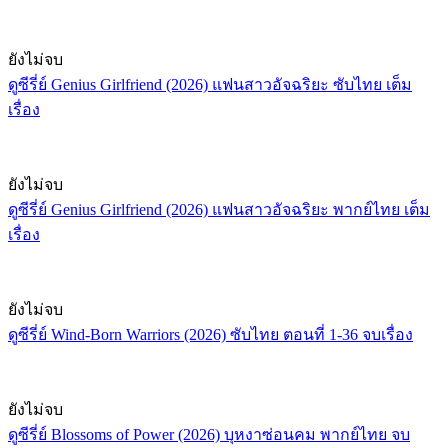
ยังไม่จบ
ดูซีรี่ย์ Genius Girlfriend (2026) แฟนสาวอัจฉริยะ ซับไทย เต็ม
เรื่อง
ยังไม่จบ
ดูซีรี่ย์ Genius Girlfriend (2026) แฟนสาวอัจฉริยะ พากย์ไทย เต็ม
เรื่อง
ยังไม่จบ
ดูซีรี่ย์ Wind-Born Warriors (2026) ซับไทย ตอนที่ 1-36 จบเรื่อง
ยังไม่จบ
ดูซีรี่ย์ Blossoms of Power (2026) บุหงาซ่อนคม พากย์ไทย จบ