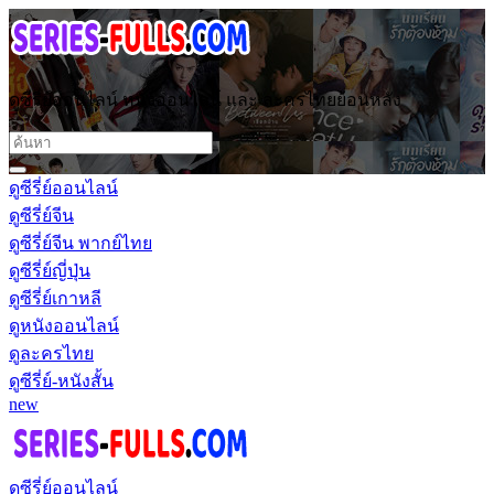
ดูซีรี่ย์ออนไลน์ หนังออนไลน์ และ ละครไทยย้อนหลัง
ดูซีรี่ย์ออนไลน์
ดูซีรี่ย์จีน
ดูซีรี่ย์จีน พากย์ไทย
ดูซีรี่ย์ญี่ปุ่น
ดูซีรี่ย์เกาหลี
ดูหนังออนไลน์
ดูละครไทย
ดูซีรี่ย์-หนังสั้น
new
ดูซีรี่ย์ออนไลน์