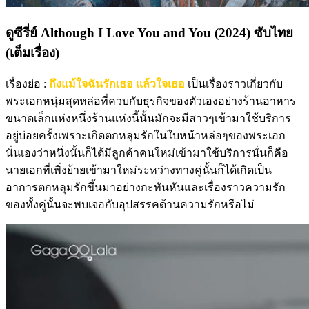
ดูซีรี่ย์ Although I Love You and You (2024) ซับไทย
(เต็มเรื่อง)
เรื่องย่อ :
ถึงแม้ใจฉันรักเธอ แล้วใจเธอ
เป็นเรื่องราวเกี่ยวกับ
พระเอกหนุ่มสุดหล่อที่ควบกับธุรกิจของตัวเองอย่างร้านอาหาร
ขนาดเล็กแห่งหนึ่งร้านแห่งนี้นั้นมักจะมีสาวๆเข้ามาใช้บริการ
อยู่บ่อยครั้งเพราะเกิดตกหลุมรักในใบหน้าหล่อๆของพระเอก
นั่นเองว่าหนึ่งนั้นก็ได้มีลูกค้าคนใหม่เข้ามาใช้บริการนั่นก็คือ
นายเอกที่เพิ่งย้ายเข้ามาใหม่ระหว่างทางคู่นั้นก็ได้เกิดเป็น
อาการตกหลุมรักขึ้นมาอย่างกะทันหันและเรื่องราวความรัก
ของทั้งคู่นั้นจะพบเจอกับอุปสรรคด้านความรักหรือไม่