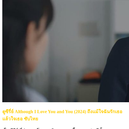
ดูซีรี่ย์ Although I Love You and You (2024) ถึงแม้ใจฉันรักเธอ
แล้วใจเธอ ซับไทย