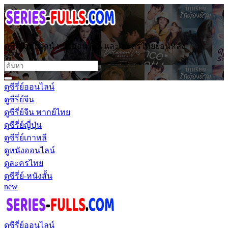
ดูซีรี่ย์ออนไลน์ หนังออนไลน์ และ ละครไทยย้อนหลัง
ดูซีรี่ย์ออนไลน์
ดูซีรี่ย์จีน
ดูซีรี่ย์จีน พากย์ไทย
ดูซีรี่ย์ญี่ปุ่น
ดูซีรี่ย์เกาหลี
ดูหนังออนไลน์
ดูละครไทย
ดูซีรี่ย์-หนังสั้น
new
ดูซีรี่ย์ออนไลน์