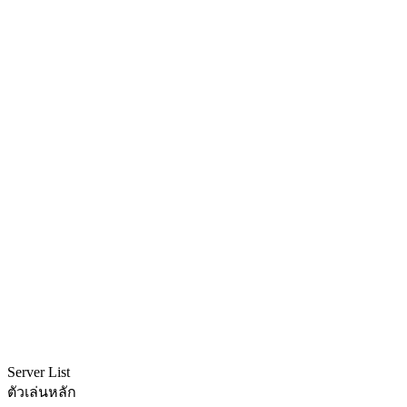
Server List
ตัวเล่นหลัก