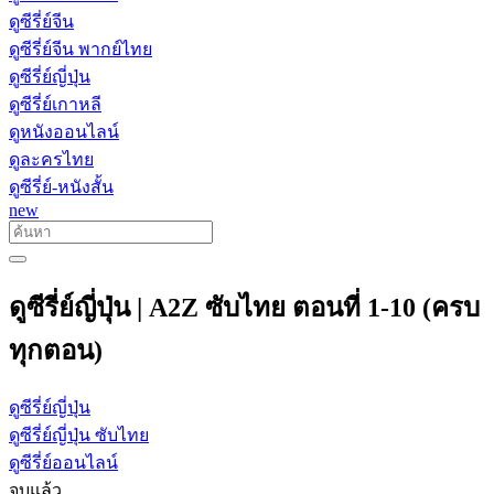
ดูซีรี่ย์จีน
ดูซีรี่ย์จีน พากย์ไทย
ดูซีรี่ย์ญี่ปุ่น
ดูซีรี่ย์เกาหลี
ดูหนังออนไลน์
ดูละครไทย
ดูซีรี่ย์-หนังสั้น
new
ดูซีรี่ย์ญี่ปุ่น | A2Z ซับไทย ตอนที่ 1-10 (ครบ
ทุกตอน)
ดูซีรี่ย์ญี่ปุ่น
ดูซีรี่ย์ญี่ปุ่น ซับไทย
ดูซีรี่ย์ออนไลน์
จบแล้ว