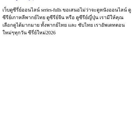
เว็บดูซีรี่ย์ออนไลน์ series-fulls ขอเสนอไม่ว่าจะดูหนังออนไลน์ ดู
ซีรีย์เกาหลีพากย์ไทย ดูซีรีย์จีน หรือ ดูซีรีย์ญี่ปุ่น เรามีให้คุณ
เลือกดูได้มากมาย ทั้งพากย์ไทย และ ซับไทย เราอัพเดทตอน
ใหม่ๆทุกวัน ซีรี่ย์ใหม่2026