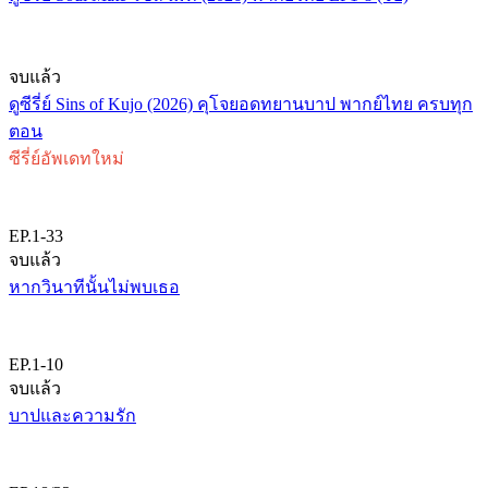
จบแล้ว
ดูซีรี่ย์ Sins of Kujo (2026) คุโจยอดทยานบาป พากย์ไทย ครบทุก
ตอน
ซีรี่ย์อัพเดทใหม่
EP.1-33
จบแล้ว
หากวินาทีนั้นไม่พบเธอ
EP.1-10
จบแล้ว
บาปและความรัก