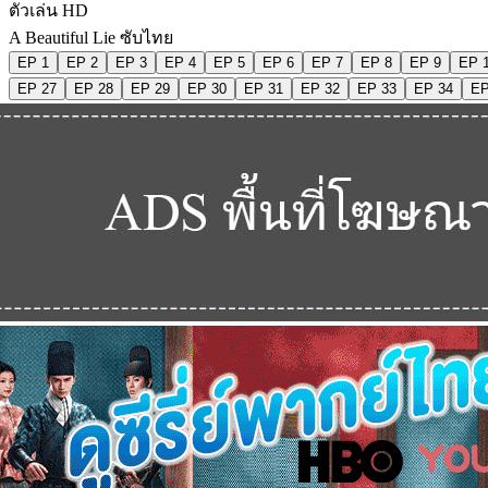
ตัวเล่น HD
A Beautiful Lie ซับไทย
EP 1
EP 2
EP 3
EP 4
EP 5
EP 6
EP 7
EP 8
EP 9
EP 
EP 27
EP 28
EP 29
EP 30
EP 31
EP 32
EP 33
EP 34
EP