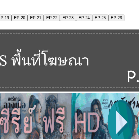
EP 19
EP 20
EP 21
EP 22
EP 23
EP 24
EP 25
EP 26