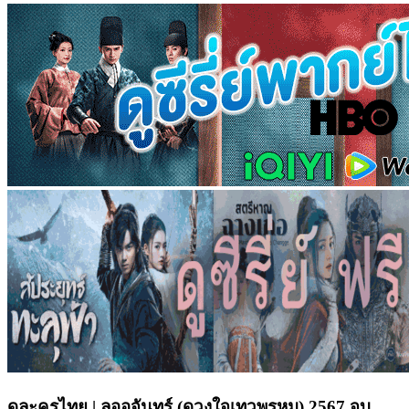
ดูละครไทย | ลออจันทร์ (ดวงใจเทวพรหม) 2567 จบ