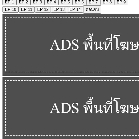
EP 1
EP 2
EP 3
EP 4
EP 5
EP 6
EP 7
EP 8
EP 9
EP 10
EP 11
EP 12
EP 13
EP 14
ตอนจบ