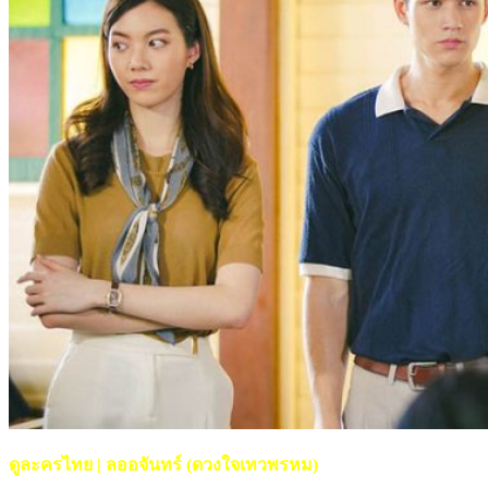
ดูละครไทย | ลออจันทร์ (ดวงใจเทวพรหม)