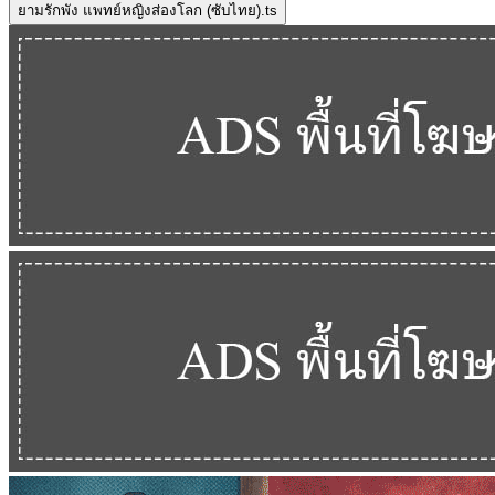
ยามรักพัง แพทย์หญิงส่องโลก (ซับไทย).ts